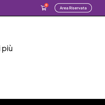
0
Area Riservata
i più