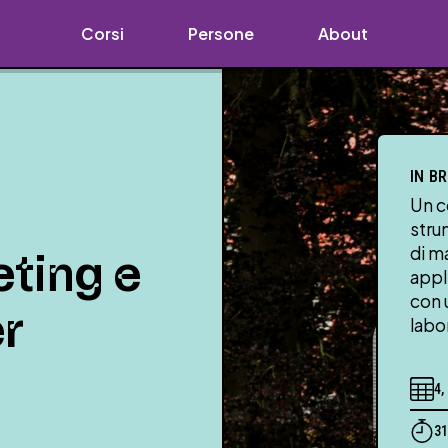
Corsi
Persone
About
IN B
Un c
stru
eting e
di m
appli
con 
r
labo
4,
31