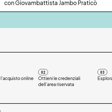
con Giovambattista Jambo Praticò
02
03
’acquisto online
Ottieni le credenziali
Esplora
dell’area riservata
A