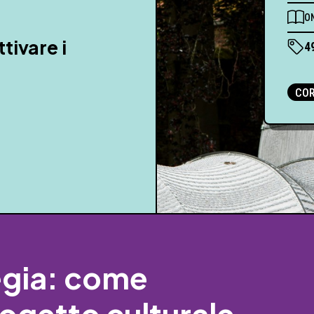
ON
ivare i
4
CO
tegia: come
rogetto culturale