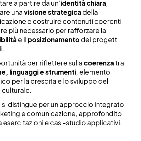
are a partire da un’
identità chiara
,
pare una
visione strategica
della
cazione e costruire contenuti coerenti
e più necessario per rafforzare la
bilità
e il
posizionamento
dei progetti
i.
rtunità per riflettere sulla
coerenza
tra
e, linguaggi e strumenti
, elemento
ico per la crescita e lo sviluppo del
 culturale.
o si distingue per un approccio integrato
rketing e comunicazione, approfondito
a esercitazioni e casi-studio applicativi.