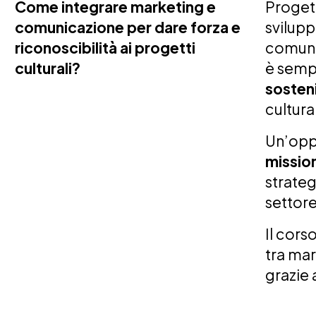
Come integrare marketing e
Progett
comunicazione per dare forza e
svilup
riconoscibilità ai progetti
comuni
culturali?
è sempr
sosteni
cultural
Un’oppo
mission
strateg
settore
Il cors
tra ma
grazie 